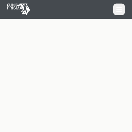
Home
Home
Equipo
Servicios
Entrenamiento Personal
Servicios
Fisioterapia y Osteopatía
Testimonios
Pilates Terapéutico
Horarios y Contacto
Entrenamiento Personal
Reserva tu cita por WhatsApp
Logopedia