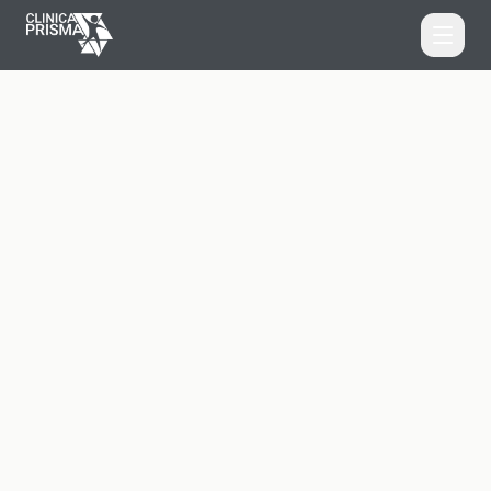
Home
Home
Equipo
Servicios
Pilates Terapéutico
Servicios
Fisioterapia y Osteopatía
Testimonios
Pilates Terapéutico
Horarios y Contacto
Entrenamiento Personal
Reserva tu cita por WhatsApp
Logopedia