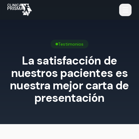
Home
Equipo
Testimonios
La satisfacción de
Servicios
nuestros pacientes es
Fisioterapia y Osteopatía
Testimonios
nuestra mejor carta de
Pilates Terapéutico
Horarios y Contacto
presentación
Entrenamiento Personal
Reserva tu cita por WhatsApp
Logopedia